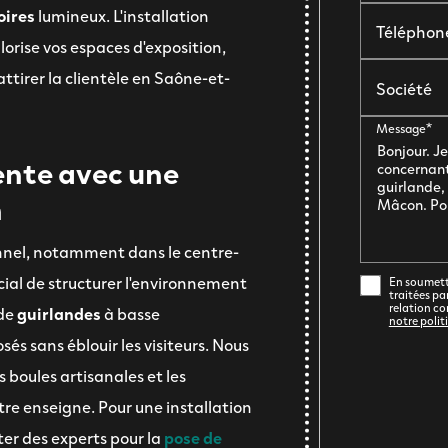
oires
lumineux. L'installation
Téléphon
rise vos espaces d'exposition,
tirer la clientèle en Saône-et-
Société
Message*
ente avec une
n
onnel, notamment dans le centre-
rucial de structurer l'environnement
En soumetta
traitées pa
relation co
de
guirlandes
à basse
notre polit
s sans éblouir les visiteurs. Nous
es boules artisanales et les
tre enseigne. Pour une installation
iter des experts pour la
pose de