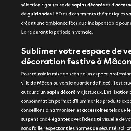
sélection rigoureuse de
sapins décorés
et d'
access
de
guirlandes
LED et d'ornements thématiques valo
créant une ambiance féerique indispensable pour at
Loire durant la période hivernale.
Sublimer votre espace de v
décoration festive à Mâco
Pour réussir la mise en scène d'un espace professi
ville de Mâcon ou vers le quartier de Flacé, il est c
autour d'un
sapin décoré
majestueux. L'utilisation 
consommation permet d'illuminer les produits exposé
conseillons d'harmoniser les
accessoires
tels que l
suspensions élégantes avec l'identité visuelle de vo
sans faille respectant les normes de sécurité, sollic