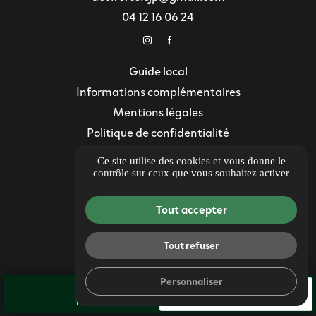
04 12 16 06 24
Guide local
Informations complémentaires
Mentions légales
Politique de confidentialité
Gestion des cookies
Ce site utilise des cookies et vous donne le
contrôle sur ceux que vous souhaitez activer
Tout accepter
Tout refuser
Personnaliser
call
mail
TÉL.
CONTACT